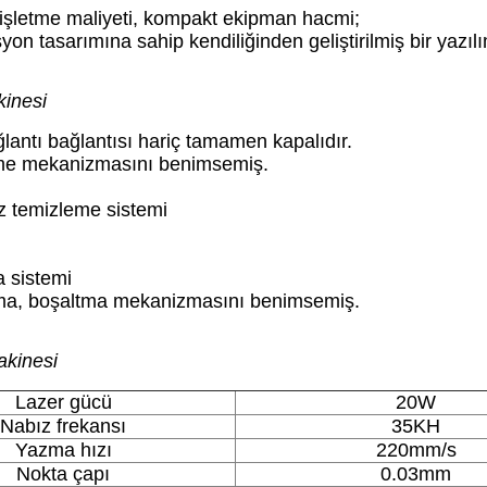
işletme maliyeti, kompakt ekipman hacmi;
yon tasarımına sahip kendiliğinden geliştirilmiş bir yazıl
inesi
lantı bağlantısı hariç tamamen kapalıdır.
eme mekanizmasını benimsemiş.
z temizleme sistemi
 sistemi
lama, boşaltma mekanizmasını benimsemiş.
kinesi
Lazer gücü
20W
Nabız frekansı
35KH
Yazma hızı
220mm/s
Nokta çapı
0.03mm