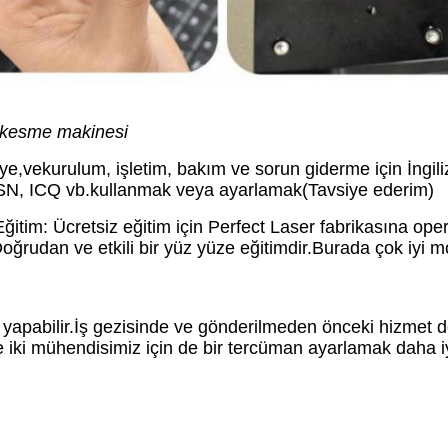
 kesme makinesi
eye
,
ve
kurulum, işletim, bakım ve sorun giderme için İngil
 MSN, ICQ vb.kullanmak veya ayarlamak(Tavsiye ederim)
ğitim: Ücretsiz eğitim için Perfect Laser fabrikasına oper
oğrudan ve etkili bir yüz yüze eğitimdir.Burada çok iyi m
 yapabilir.İş gezisinde ve gönderilmeden önceki hizme
ki mühendisimiz için de bir tercüman ayarlamak daha iyi