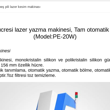
neş pili lazer kesim makinası
resi lazer yazma makinesi, Tam otomati
(Model:PE-20W)
inesi
si, monokristalin silikon ve polikristalin silikon gü
* 156 mm özellik hücre.
ik tanımlama, otomatik yazma, otomatik bölme, otomatik
ir.Toz filtresi toz temizleme.