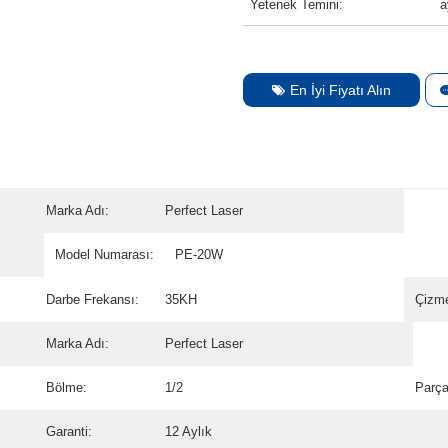
Yetenek Temini:
a
En İyi Fiyatı Alın
Marka Adı:
Perfect Laser
Model Numarası:
PE-20W
Darbe Frekansı:
35KH
Çizme
Marka Adı:
Perfect Laser
Bölme:
1/2
Parça
Garanti:
12 Aylık