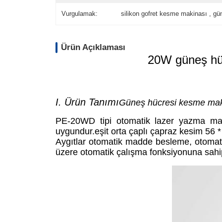
Vurgulamak:
silikon gofret kesme makinası , gü
Ürün Açıklaması
20W güneş hüc
I. Ürün Tanımı
Güneş hücresi kesme mak
PE-20WD tipi otomatik lazer yazma makine
uygundur.eşit orta çaplı çapraz kesim 56 
Aygıtlar otomatik madde besleme, otomat
üzere otomatik çalışma fonksiyonuna sahipt