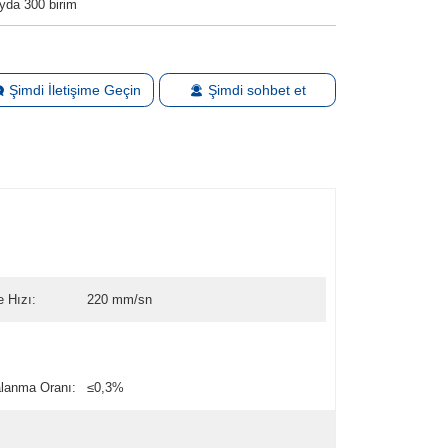
yda 300 birim
Şimdi İletişime Geçin
Şimdi sohbet et
 Hızı:
220 mm/sn
lanma Oranı:
≤0,3%