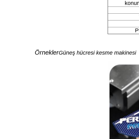
konum
P
Örnekler
Güneş hücresi kesme makinesi