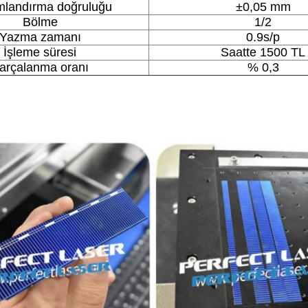
landırma doğruluğu
±0,05 mm
Bölme
1/2
Yazma zamanı
0.9s/p
İşleme süresi
Saatte 1500 TL
arçalanma oranı
% 0,3