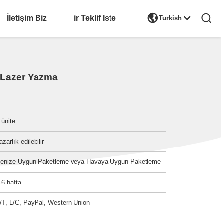

İletişim Biz
Bir Teklif Isteği
Turkish
 Lazer Yazma
 ünite
azarlık edilebilir
enize Uygun Paketleme veya Havaya Uygun Paketleme
-6 hafta
/T, L/C, PayPal, Western Union