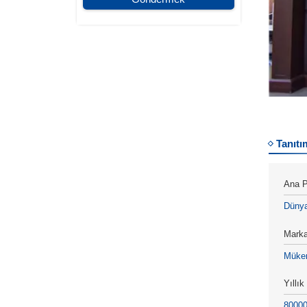
Tanıtı
Ana P
Düny
Marka
Müke
Yıllık
8000