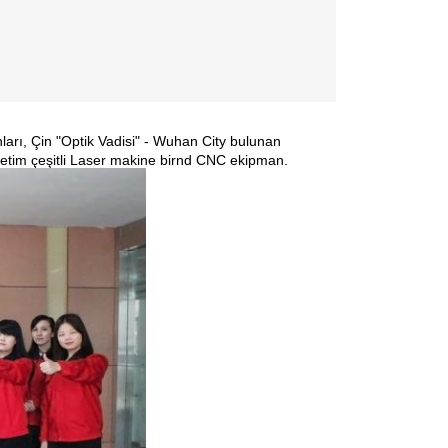
ları, Çin "Optik Vadisi" - Wuhan City bulunan
etim çeşitli Las
er makine bir
nd CNC ekipman.