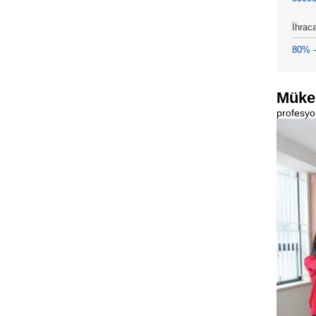
İhrac
80% 
Müke
profesyon