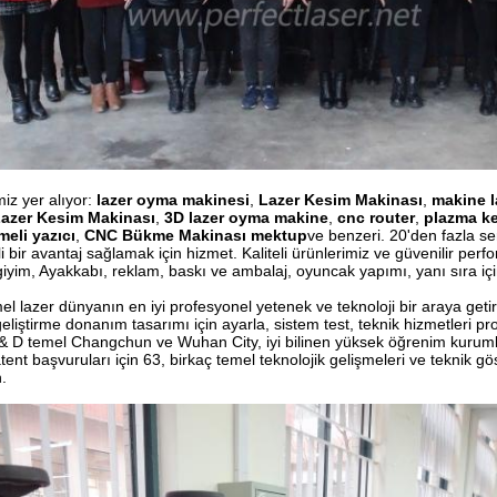
iz yer alıyor:
lazer oyma makinesi
,
Lazer Kesim Makinası
,
makine l
Lazer Kesim Makinası
,
3D lazer oyma makine
,
cnc router
,
plazma k
eli yazıcı
,
CNC Bükme Makinası mektup
ve benzeri. 20'den fazla seri
i bir avantaj sağlamak için hizmet. Kaliteli ürünlerimiz ve güvenilir pe
giyim, Ayakkabı, reklam, baskı ve ambalaj, oyuncak yapımı, yanı sıra içi
lazer dünyanın en iyi profesyonel yetenek ve teknoloji bir araya getiriyo
eliştirme donanım tasarımı için ayarla, sistem test, teknik hizmetleri p
R & D temel Changchun ve Wuhan City, iyi bilinen yüksek öğrenim kurumla
tent başvuruları için 63, birkaç temel teknolojik gelişmeleri ve teknik gö
.