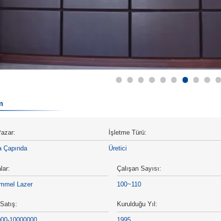
m
azar:
İşletme Türü:
a Çapında
Üretici
lar:
Çalışan Sayısı:
mmel Lazer
100~110
 Satış:
Kurulduğu Yıl:
000-10000000
1995