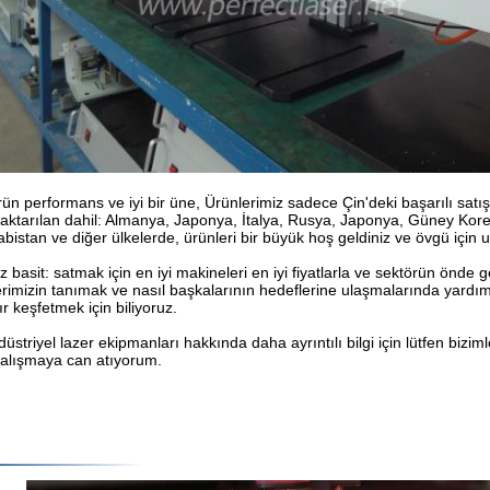
ürün performans ve iyi bir üne, Ürünlerimiz sadece Çin'deki başarılı satı
 aktarılan dahil: Almanya, Japonya, İtalya, Rusya, Japonya, Güney Kore, T
bistan ve diğer ülkelerde, ürünleri bir büyük hoş geldiniz ve övgü için u
basit: satmak için en iyi makineleri en iyi fiyatlarla ve sektörün önde 
erimizin tanımak ve nasıl başkalarının hedeflerine ulaşmalarında yardım
r keşfetmek için biliyoruz.
üstriyel lazer ekipmanları hakkında daha ayrıntılı bilgi için lütfen biz
çalışmaya can atıyorum.