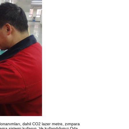
 donanımları, dahil CO2 lazer metre, zımpara
ama sistemi kullanın. Ve kullandığımız Oda,