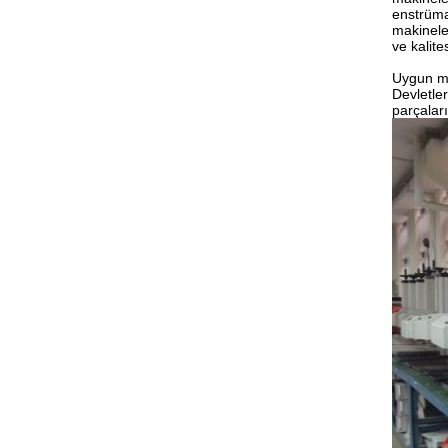
enstrüma
makinele
ve kalite
Uygun mal
Devletler
parçaları