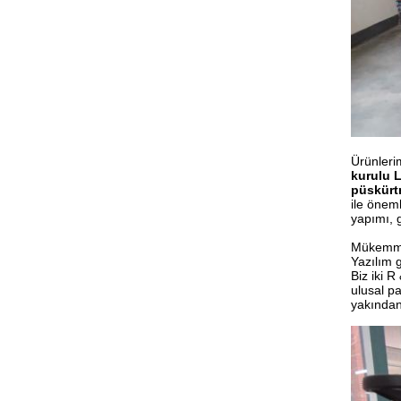
Ürünlerim
kurulu 
püskürtm
ile öneml
yapımı, 
Mükemmel 
Yazılım g
Biz iki 
ulusal pa
yakından