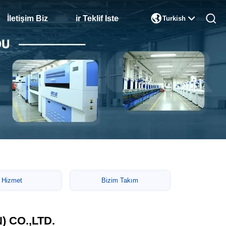

İletişim Biz
Bir Teklif Isteği
Turkish
Hizmet
Bizim Takım
 CO.,LTD.