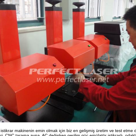
e istikrar makinenin emin olmak için biz en gelişmiş üretim ve test etme
ri, CNC tarama ayna, AC değişken gerilim güç emülatör istikrarlı, odakl