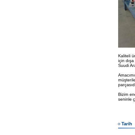
Kaliteli 
için dışa
Suudi Ara
Amacımız 
müşteril
parçasıdı
Bizim end
seninle 
Tarih