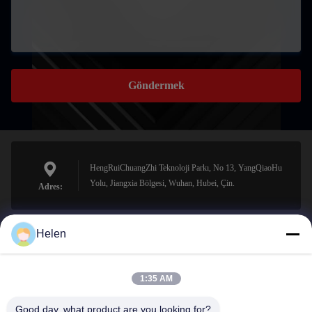
Göndermek
HengRuiChuangZhi Teknoloji Parkı, No 13, YangQiaoHu
Yolu, Jiangxia Bölgesi, Wuhan, Hubei, Çin.
Adres:
Helen
sales@perfectlaser.net
E-posta
1:35 AM
Good day, what product are you looking for?