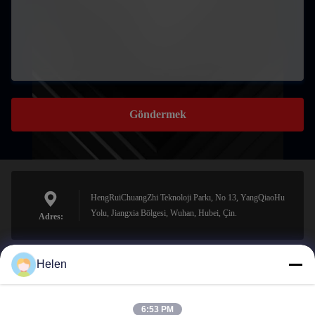
Göndermek
HengRuiChuangZhi Teknoloji Parkı, No 13, YangQiaoHu
Yolu, Jiangxia Bölgesi, Wuhan, Hubei, Çin.
Adres:
Helen
sales@perfectlaser.net
E-posta
6:53 PM