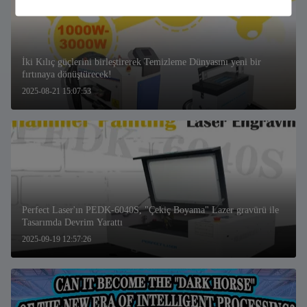
İki Kılıç güçlerini birleştirerek Temizleme Dünyasını yeni bir
fırtınaya dönüştürecek!
2025-08-21 15:07:53
Perfect Laser'ın PEDK-6040S, "Çekiç Boyama" Lazer gravürü ile
Tasarımda Devrim Yarattı
2025-09-19 12:57:26