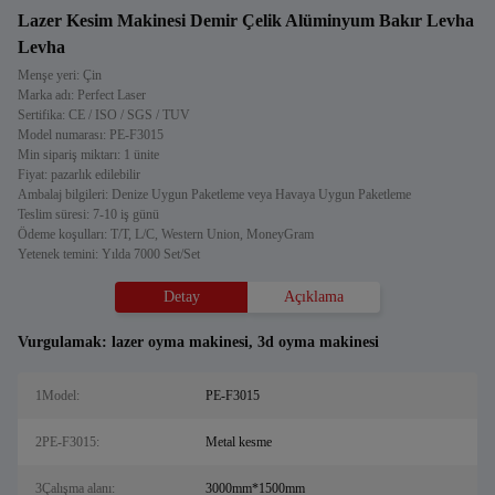
Lazer Kesim Makinesi Demir Çelik Alüminyum Bakır Levha
Levha
Menşe yeri: Çin
Marka adı: Perfect Laser
Sertifika: CE / ISO / SGS / TUV
Model numarası: PE-F3015
Min sipariş miktarı: 1 ünite
Fiyat: pazarlık edilebilir
Ambalaj bilgileri: Denize Uygun Paketleme veya Havaya Uygun Paketleme
Teslim süresi: 7-10 iş günü
Ödeme koşulları: T/T, L/C, Western Union, MoneyGram
Yetenek temini: Yılda 7000 Set/Set
Detay
Açıklama
Vurgulamak:
lazer oyma makinesi
,
3d oyma makinesi
1Model:
PE-F3015
2PE-F3015:
Metal kesme
3Çalışma alanı:
3000mm*1500mm