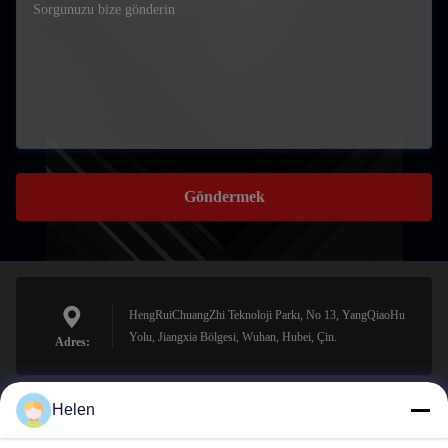
Göndermek
HengRuiChuangZhi Teknoloji Parkı, No 13, YangQiaoHu
Yolu, Jiangxia Bölgesi, Wuhan, Hubei, Çin.
Adres:
Helen
sales@perfectlaser.net