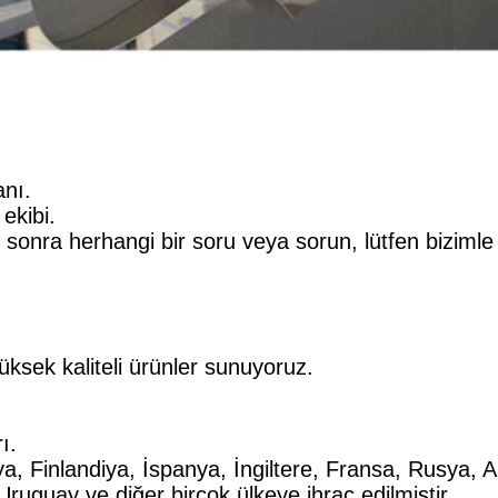
anı.
 ekibi.
sonra herhangi bir soru veya sorun, lütfen bizimle 
 yüksek kaliteli ürünler sunuyoruz.
ı.
, Finlandiya, İspanya, İngiltere, Fransa, Rusya, A
uguay ve diğer birçok ülkeye ihraç edilmiştir.