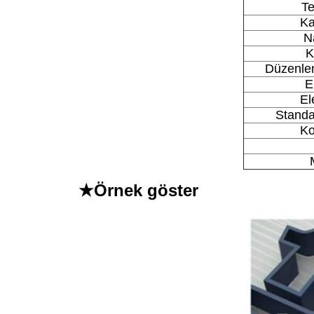
Te
Ka
N
K
Düzenlen
E
El
Standa
Ko
★
Örnek göster