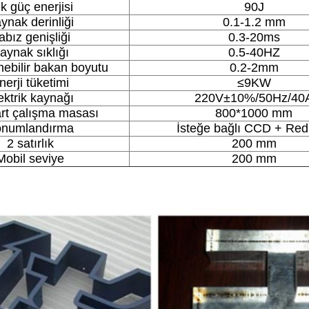
k güç enerjisi
90J
ynak derinliği
0.1-1.2 mm
abız genişliği
0.3-20ms
aynak sıklığı
0.5-40HZ
ebilir bakan boyutu
0.2-2mm
nerji tüketimi
≤9KW
ektrik kaynağı
220V±10%/50Hz/40
rt çalışma masası
800*1000 mm
numlandırma
İsteğe bağlı CCD + Red
2 satırlık
200 mm
Mobil seviye
200 mm