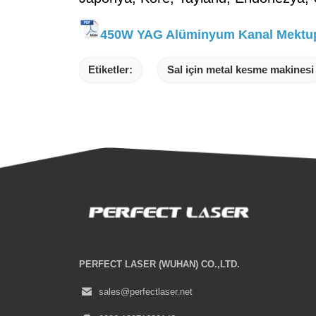
450W YAG Alüminyum Kanal Mektup 
Etiketler:
Sal için metal kesme makinesi
PERFECT LASER (WUHAN) CO.,LTD.
sales@perfectlaser.net