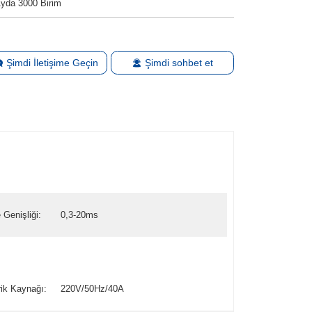
yda 3000 Birim
Şimdi İletişime Geçin
Şimdi sohbet et
 Genişliği:
0,3-20ms
rik Kaynağı:
220V/50Hz/40A