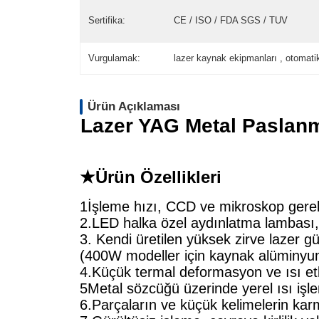
Sertifika:
CE / ISO / FDA SGS / TUV
Vurgulamak:
lazer kaynak ekipmanları , otomati
Ürün Açıklaması
Lazer YAG Metal Paslan
★
Ürün Özellikleri
1İşleme hızı, CCD ve mikroskop gere
2.LED halka özel aydınlatma lambası,
3. Kendi üretilen yüksek zirve lazer 
(400W modeller için kaynak alüminyu
4.Küçük termal deformasyon ve ısı et
5Metal sözcüğü üzerinde yerel ısı işle
6.Parçaların ve küçük kelimelerin karmaş