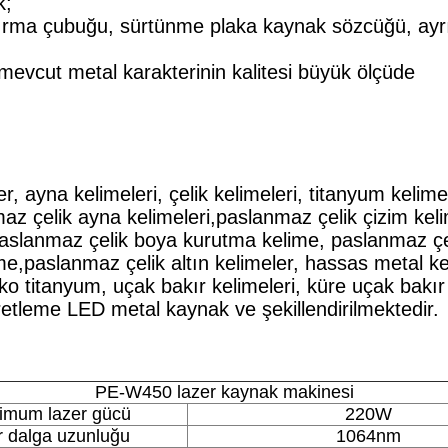
k;
ırma çubuğu, sürtünme plaka kaynak sözcüğü, ayr
evcut metal karakterinin kalitesi büyük ölçüde
er, ayna kelimeleri, çelik kelimeleri, titanyum kelimel
az çelik ayna kelimeleri,paslanmaz çelik çizim keli
paslanmaz çelik boya kurutma kelime, paslanmaz çel
e,paslanmaz çelik altın kelimeler, hassas metal kel
o titanyum, uçak bakır kelimeleri, küre uçak bakır
retleme LED metal kaynak ve şekillendirilmektedir.
PE-W450 lazer kaynak makinesi
imum lazer gücü
220W
r dalga uzunluğu
1064nm