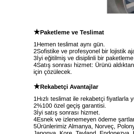
★
Paketleme ve Teslimat
1Hemen teslimat aynı gün.
2Sofistike ve profesyonel bir lojistik aj
3İyi eğitilmiş ve disiplinli bir paketleme
4Satış sonrası hizmet: Ürünü aldıktan 
için çözülecek.
★
Rekabetçi Avantajlar
1Hızlı teslimat ile rekabetçi fiyatlarla
2%100 özel geçiş garantisi.
3İyi satış sonrası hizmet.
4Esnek ve izlenemeyen ödeme şartlar
5Ürünlerimiz Almanya, Norveç, Polonya
Japonya, Kore, Tayland, Endonezya, Ur