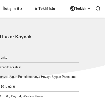

İletişim Biz
Bir Teklif Isteği
Turkish
l Lazer Kaynak
 ünite
azarlık edilebilir
enize Uygun Paketleme veya Havaya Uygun Paketleme
-10 iş günü
/T, L/C, PayPal, Western Union