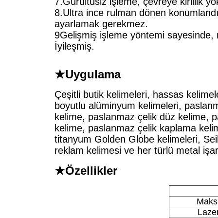
7.Gürültüsiz işleme, çevreye kirlilik yo
8.Ultra ince rulman dönen konumland
ayarlamak gerekmez.
9Gelişmiş işleme yöntemi sayesinde, m
İyileşmiş.
★
Uygulama
Çeşitli butik kelimeleri, hassas kelimel
boyutlu alüminyum kelimeleri, paslanm
kelime, paslanmaz çelik düz kelime, 
kelime, paslanmaz çelik kaplama kelim
titanyum Golden Globe kelimeleri, Seik
reklam kelimesi ve her türlü metal işa
★
Özellikler
Maks
Laze