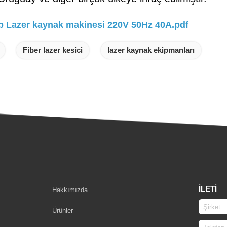
Lazer kaynak makinesi 220V 50Hz 40A.pdf
Fiber lazer kesici
lazer kaynak ekipmanları
İLETI
Hakkımızda
Ürünler