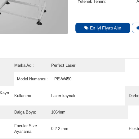
Yetenek Temini:
A
En İyi Fiyatı Alın
Marka Adı:
Perfect Laser
Model Numarası:
PE-W450
 Kayn
Kullanımı:
Lazer kaynak
Darbe
Dalga Boyu:
1064nm
Facular Size
0,2-2 mm
Elekt
Ayarlama: