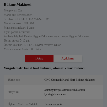
Bükme Makinesi
Menşe yeri: Çin
Marka adı: Perfect Laser
Sertifika: CE / ISO / FDA / SGS / TUV
Model numarası: PEL-200
Min sipariş miktarı: 1 ünite
Fiyat: pazarlık edilebilir
Ambalaj bilgileri: Denize Uygun Paketleme veya Havaya Uygun Paketleme
Teslim süresi: 5-10 gün
Ödeme koşulları: T/T, L/C, PayPal, Western Union
Yetenek temini: Ayda 1000 birim
Detay
Açıklama
Vurgulamak:
kanal harf bükücü
,
otomatik harf bükücü
1Ürün adı:
CNC Otomatik Kanal Harf Bükme Makinası
alüminyum/paslanmaz çelik/Karbon
2Başvuru:
Çelik/galvanizli sac
3İşlenen Malzeme / Metal:
Paslanmaz çelik