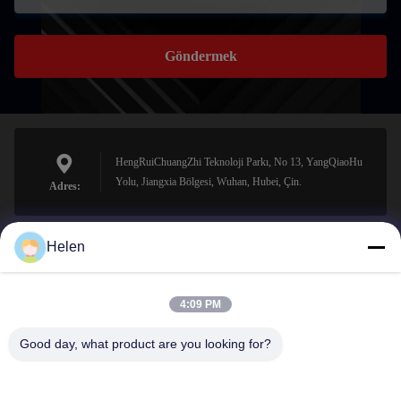
Göndermek
HengRuiChuangZhi Teknoloji Parkı, No 13, YangQiaoHu
Yolu, Jiangxia Bölgesi, Wuhan, Hubei, Çin.
Adres:
Helen
sales@perfectlaser.net
E-posta
4:09 PM
Good day, what product are you looking for?
0086-27-8679-1986
Telefon