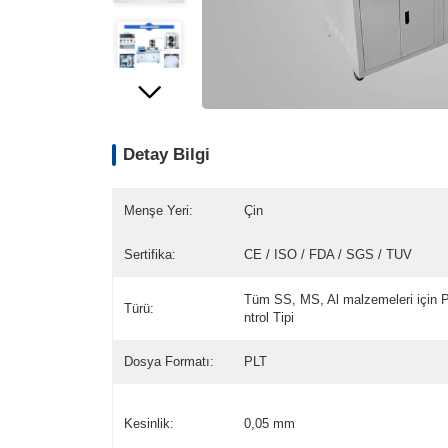
Detay Bilgi
Menşe Yeri:
Çin
Sertifika:
CE / ISO / FDA / SGS / TUV
Tüm SS, MS, Al malzemeleri için 
Türü:
ntrol Tipi
Dosya Formatı:
PLT
Kesinlik:
0,05 mm