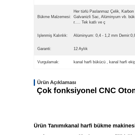
Her türlü Paslanmaz Çelik, Karbon 
Bükme Malzemesi:
Galvanizli Sac, Alüminyum vb. büke
r..... Tek katlı ve ç
Işlenmiş Kalınlık:
Alüminyum: 0,4 - 1,2 mm Demir:0
Garanti:
12 Aylık
Vurgulamak:
kanal harfi bükücü , kanal harfi ek
Ürün Açıklaması
Çok fonksiyonel CNC Oto
Ürün Tanımı
kanal harfi bükme makines