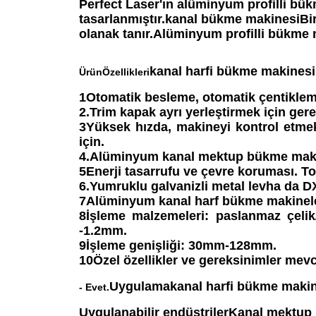
Perfect Laser'ın alüminyum profilli bü
tasarlanmıştır.
kanal bükme makinesi
Bi
olanak tanır.
Alüminyum profilli bükme 
kanal harfi bükme makinesi
Ürün
Özellikleri
1Otomatik besleme, otomatik çentikle
2.Trim kapak ayrı yerleştirmek için gere
3Yüksek hızda, makineyi kontrol etmek
için.
4.
Alüminyum kanal mektup bükme maki
5Enerji tasarrufu ve çevre koruması. T
6.Yumruklu galvanizli metal levha da DX
7Alüminyum kanal harf bükme makinel
8İşleme malzemeleri: paslanmaz çeli
-1.2mm.
9İşleme genişliği: 30mm-128mm.
10Özel özellikler ve gereksinimler mevc
Uygulama
kanal harfi bükme maki
- Evet.
Uygulanabilir endüstriler
Kanal mektup