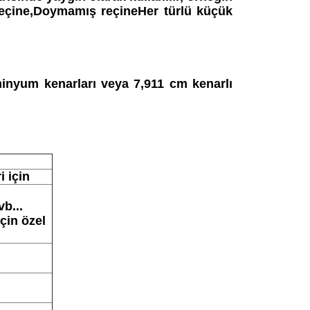
si reçine,Doymamış reçineHer türlü küçük
minyum kenarları
veya 7,911 cm kenarlı
 için
b...
için özel