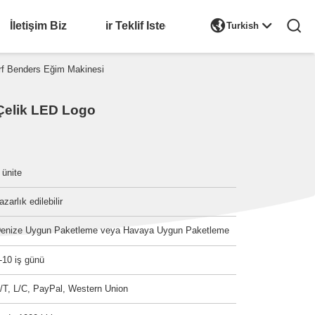

İletişim Biz
Bir Teklif Isteği
Turkish
f Benders Eğim Makinesi
Çelik LED Logo
 ünite
azarlık edilebilir
enize Uygun Paketleme veya Havaya Uygun Paketleme
-10 iş günü
/T, L/C, PayPal, Western Union