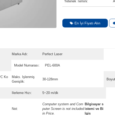
Yetenek Temini:
A
En İyi Fiyatı Alın
Marka Adı:
Perfect Laser
Model Numarası:
PEL-600A
PC Ko
Maks. Işlenmiş
30-128mm
Boyut
Genişlik:
Ilerleme Hızı:
5~20 m/dk
Computer system and Com
Bilgisayar s
Not:
puter Screen is not included
istemi ve Bi
in Price.
lgis