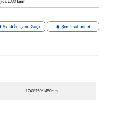
yda 1000 birim
Şimdi İletişime Geçin
Şimdi sohbet et
:
1740*760*1450mm