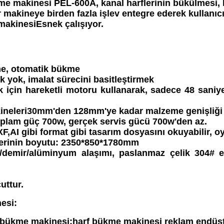
kme makinesi PEL-600A, kanal harflerinin bükülmesi,
r makineye birden fazla işlev entegre ederek kullanıcıl
makinesi
Esnek çalışıyor.
me, otomatik bükme
k yok, imalat sürecini basitleştirmek
 için hareketli motoru kullanarak, sadece 48 saniye
neleri
30mm'den 128mm'ye kadar malzeme genişliği aral
oplam güç 700w, gerçek servis gücü 700w'den az.
F,AI gibi format gibi tasarım dosyasını okuyabilir, o
erinin boyutu: 2350*850*1780mm
k/demir/alüminyum alaşımı, paslanmaz çelik 304
uttur.
nesi
:
 bükme makinesi
:
harf bükme makinesi reklam endüstri