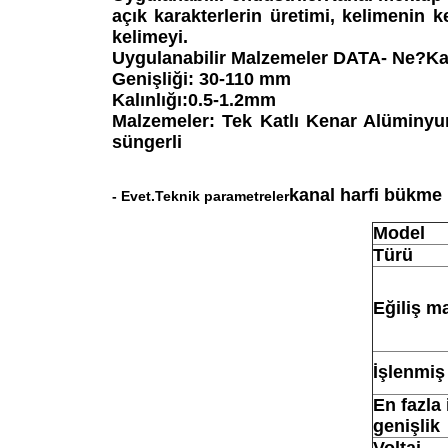
açık karakterlerin üretimi, kelimenin k
kelimeyi.
Uygulanabilir Malzemeler DATA
- Ne?
Ka
Genişliği: 30-110 mm
Kalınlığı:0.5-1.2mm
Malzemeler: Tek Katlı Kenar Alüminyu
süngerli
kanal harfi bükme
- Evet.
Teknik parametreler
Model
Türü
Eğiliş m
İşlenmiş 
En fazla
genişlik
Voltaj