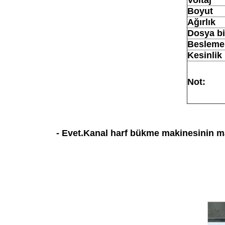
Boyut
Ağırlık
Dosya bi
Besleme 
Kesinlik
Not:
- Evet.
Kanal harf bükme makinesinin m