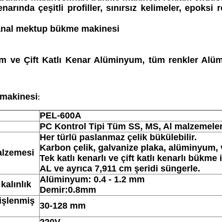
enarında çeşitli profiller, sınırsız kelimeler, epok
nal mektup bükme makinesi
m ve Çift Katlı Kenar Alüminyum, tüm renkler Alü
 makinesi
:
PEL-600A
PC Kontrol Tipi Tüm SS, MS, Al malzemeleri
Her türlü paslanmaz çelik bükülebilir.
Karbon çelik, galvanize plaka, alüminyum, v
alzemesi
Tek katlı kenarlı ve çift katlı kenarlı bükme 
AL ve ayrıca 7,911 cm şeridi süngerle.
Alüminyum: 0.4 - 1.2 mm
kalınlık
Demir:0.8mm
 işlenmiş
30-128 mm
220V