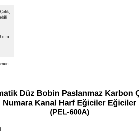
Çelik,
bili
,8 mm
ipmanı
matik Düz Bobin Paslanmaz Karbon 
Numara Kanal Harf Eğiciler Eğiciler
(PEL-600A)
i