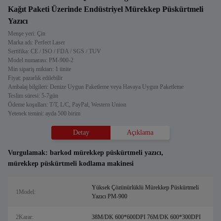
Kağıt Paketi Üzerinde Endüstriyel Mürekkep Püskürtmeli
Yazıcı
Menşe yeri: Çin
Marka adı: Perfect Laser
Sertifika: CE / ISO / FDA / SGS / TUV
Model numarası: PM-900-2
Min sipariş miktarı: 1 ünite
Fiyat: pazarlık edilebilir
Ambalaj bilgileri: Denize Uygun Paketleme veya Havaya Uygun Paketleme
Teslim süresi: 5-7gün
Ödeme koşulları: T/T, L/C, PayPal, Western Union
Yetenek temini: ayda 500 birim
Detay
Açıklama
Vurgulamak:
barkod mürekkep püskürtmeli yazıcı
,
mürekkep püskürtmeli kodlama makinesi
Yüksek Çözünürlüklü Mürekkep Püskürtmeli
1Model:
Yazıcı PM-900
2Karar:
38M/DK 600*600DPI 76M/DK 600*300DPI