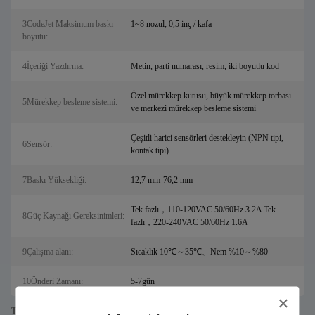
3CodeJet Maksimum baskı
1~8 nozul; 0,5 inç / kafa
boyutu:
4İçeriği Yazdırma:
Metin, parti numarası, resim, iki boyutlu kod
Özel mürekkep kutusu, büyük mürekkep torbası
5Mürekkep besleme sistemi:
ve merkezi mürekkep besleme sistemi
Çeşitli harici sensörleri destekleyin (NPN tipi,
6Sensör:
kontak tipi)
7Baskı Yüksekliği:
12,7 mm-76,2 mm
Tek fazlı，110-120VAC 50/60Hz 3.2A Tek
8Güç Kaynağı Gereksinimleri:
fazlı，220-240VAC 50/60Hz 1.6A
9Çalışma alanı:
Sıcaklık 10℃～35℃、Nem %10～%80
10Önderi Zamanı:
5-7gün
Tags: