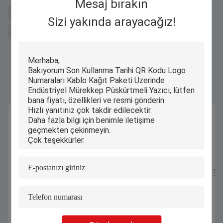
Mesaj bırakın
Sal için metal kesme makinesi
Fiber lazer kesici
Sizi yakında arayacağız!
barkod mürekkep püskürtmeli yazıcı
Benzer Ürünler