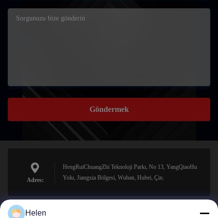
Göndermek
HengRuiChuangZhi Teknoloji Parkı, No 13, YangQiaoHu
Yolu, Jiangxia Bölgesi, Wuhan, Hubei, Çin.
Adres:
Helen