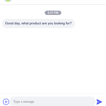
sales@perfectlaser.net
E-posta
4:37 PM
Good day, what product are you looking for?
0086-27-8679-1986
Telefon
Perfect Laser (Wuhan) Co.,Ltd.
En İyi Fiyatı Alın
Get a Quote
Perfect Laser (Wuhan) Co.,Ltd.