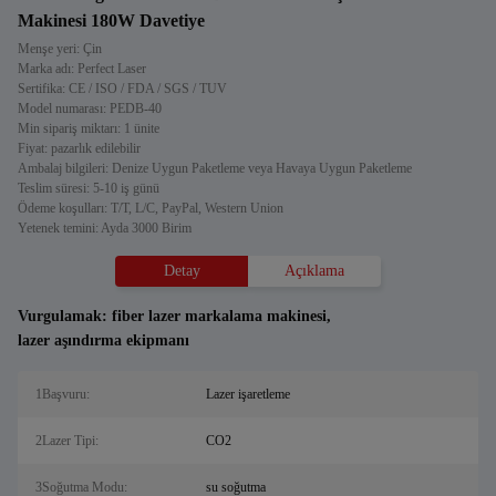
Makinesi 180W Davetiye
Menşe yeri: Çin
Marka adı: Perfect Laser
Sertifika: CE / ISO / FDA / SGS / TUV
Model numarası: PEDB-40
Min sipariş miktarı: 1 ünite
Fiyat: pazarlık edilebilir
Ambalaj bilgileri: Denize Uygun Paketleme veya Havaya Uygun Paketleme
Teslim süresi: 5-10 iş günü
Ödeme koşulları: T/T, L/C, PayPal, Western Union
Yetenek temini: Ayda 3000 Birim
Detay
Açıklama
Vurgulamak:
fiber lazer markalama makinesi
,
lazer aşındırma ekipmanı
1Başvuru:
Lazer işaretleme
2Lazer Tipi:
CO2
3Soğutma Modu:
su soğutma