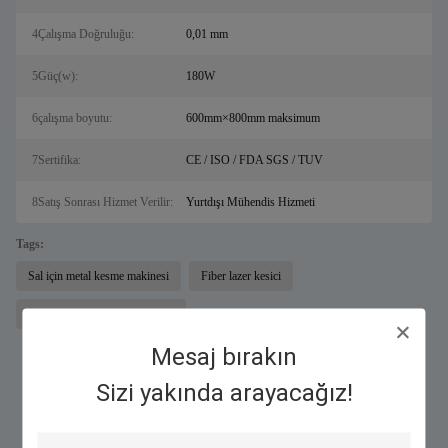
4Çalışma Doğruluğu:
0,01 mm
5Güç(w):
180W
6çalışma boyutu:
600mm×800mm maksimum
7Sertifika:
CE / ISO / FDA SGS / TUV
8Satış Sonrası Hizmet Verilir:
Yurtdışı Mühendis Hizmeti
Tags:
Sal için metal kesme makinesi
Fiber lazer kesici
fiber lazer markalama makinesi
Mesaj bırakın
Sizi yakında arayacağız!
Benzer Ürünler