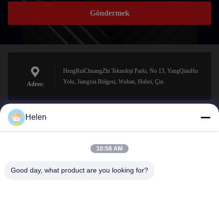
Göndermek
HengRuiChuangZhi Teknoloji Parkı, No 13, YangQiaoHu
Yolu, Jiangxia Bölgesi, Wuhan, Hubei, Çin.
Adres:
Helen
sales@perfectlaser.net
E-posta
10:58 AM
Good day, what product are you looking for?
0086-27-8679-1986
Telefon